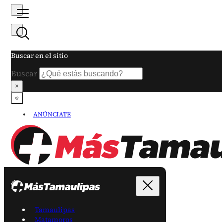
Buscar en el sitio
Buscar
×
ANÚNCIATE
Tamaulipas
Matamoros