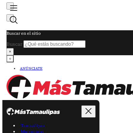
Buscar en el sitio
Buscar
×
ANÚNCIATE
Tamaulipas
Matamoros