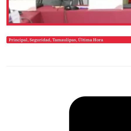
Principal
,
Seguridad
,
Tamaulipas
,
Última Hora