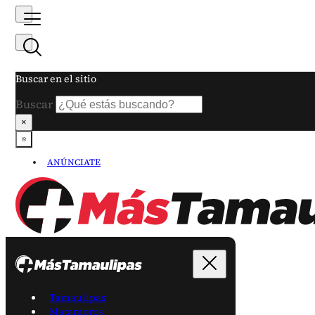
Buscar en el sitio
Buscar
×
ANÚNCIATE
Tamaulipas
Matamoros