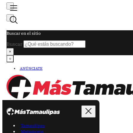
Buscar en el sitio
Buscar
×
ANÚNCIATE
Tamaulipas
Matamoros