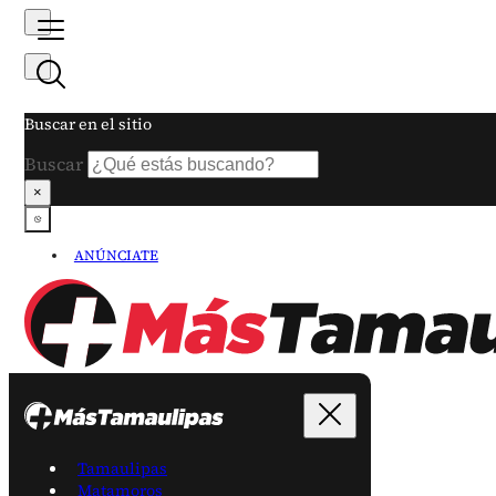
Buscar en el sitio
Buscar
×
ANÚNCIATE
Tamaulipas
Matamoros