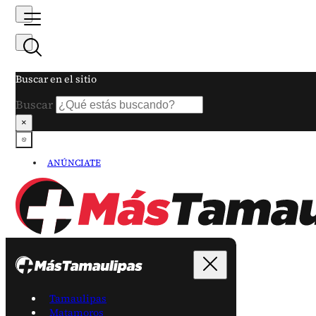
Buscar en el sitio
Buscar
×
ANÚNCIATE
Tamaulipas
Matamoros