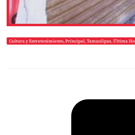
Cultura y Entretenimiento
,
Principal
,
Tamaulipas
,
Última Ho