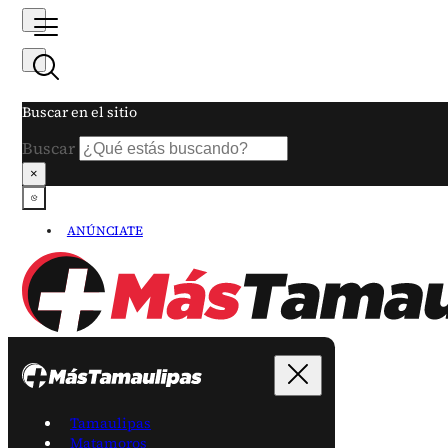
Buscar en el sitio
Buscar
×
ANÚNCIATE
Tamaulipas
Matamoros