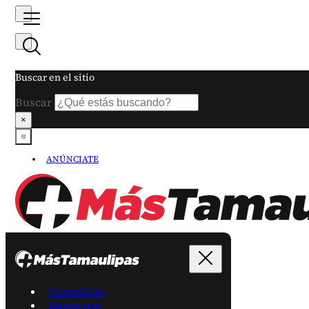
Buscar en el sitio
Buscar
×
ANÚNCIATE
Tamaulipas
Matamoros