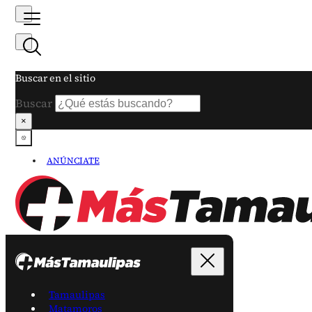
Buscar en el sitio
Buscar
×
ANÚNCIATE
Tamaulipas
Matamoros