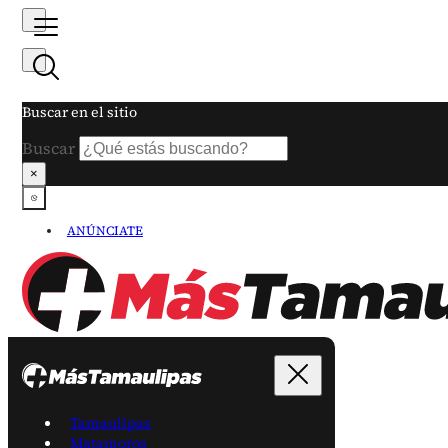
Buscar en el sitio
Buscar
×
ANÚNCIATE
Tamaulipas
Matamoros