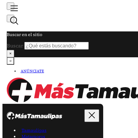
Buscar en el sitio
Buscar
×
ANÚNCIATE
Tamaulipas
Matamoros