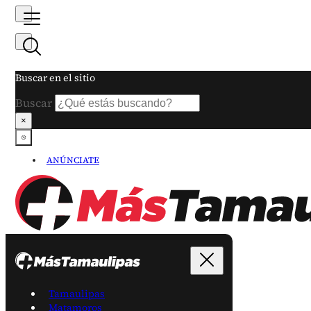
Buscar en el sitio
Buscar
×
ANÚNCIATE
Tamaulipas
Matamoros