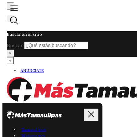
Buscar en el sitio
Buscar
×
ANÚNCIATE
Tamaulipas
Matamoros