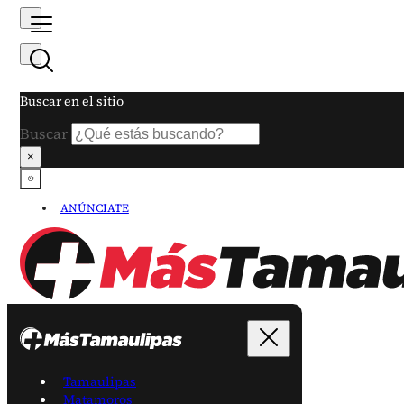
Buscar en el sitio
Buscar
×
ANÚNCIATE
Tamaulipas
Matamoros