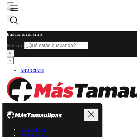
Buscar en el sitio
Buscar
×
ANÚNCIATE
Tamaulipas
Matamoros