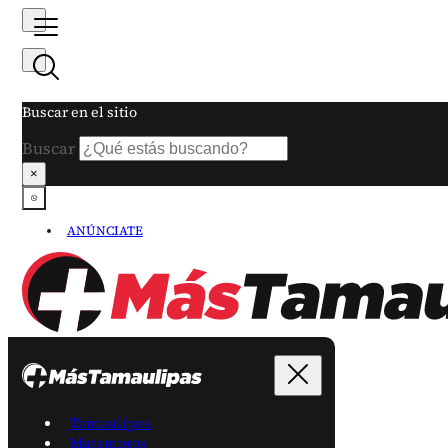
Buscar en el sitio
Buscar
×
ANÚNCIATE
Tamaulipas
Matamoros