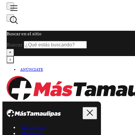
Buscar en el sitio
Buscar
×
ANÚNCIATE
Tamaulipas
Matamoros