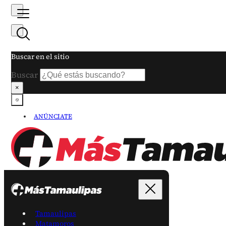
Buscar en el sitio
Buscar
×
ANÚNCIATE
Tamaulipas
Matamoros