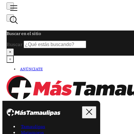
Buscar en el sitio
Buscar
×
ANÚNCIATE
Tamaulipas
Matamoros