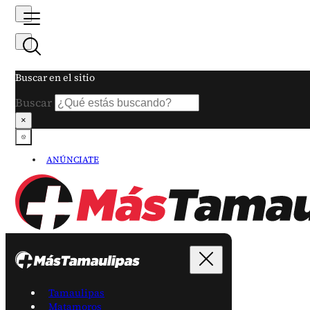
Buscar en el sitio
Buscar
×
ANÚNCIATE
Tamaulipas
Matamoros