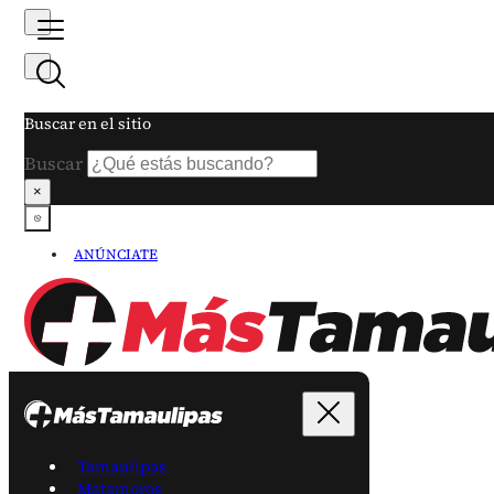
Buscar en el sitio
Buscar
×
ANÚNCIATE
Tamaulipas
Matamoros