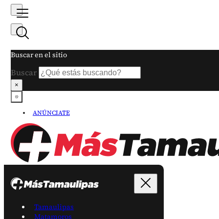
Buscar en el sitio
Buscar
×
ANÚNCIATE
Tamaulipas
Matamoros