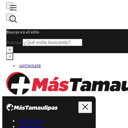
Buscar en el sitio
Buscar
×
ANÚNCIATE
Tamaulipas
Matamoros