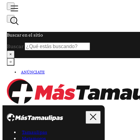
Buscar en el sitio
Buscar
×
ANÚNCIATE
Tamaulipas
Matamoros