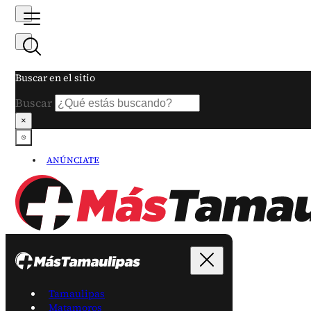
Buscar en el sitio
Buscar
×
ANÚNCIATE
Tamaulipas
Matamoros