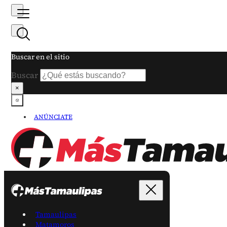
Buscar en el sitio
Buscar
×
ANÚNCIATE
Tamaulipas
Matamoros