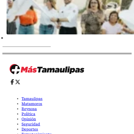
Tamaulipas
Matamoros
Reynosa
Política
Opinión
Seguridad
Deportes