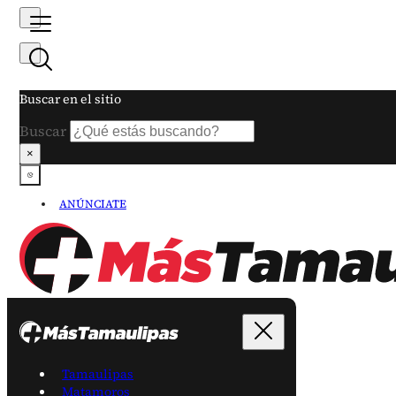
Buscar en el sitio
Buscar
×
ANÚNCIATE
Tamaulipas
Matamoros