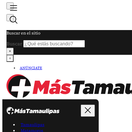
Buscar en el sitio
Buscar
×
ANÚNCIATE
Tamaulipas
Matamoros