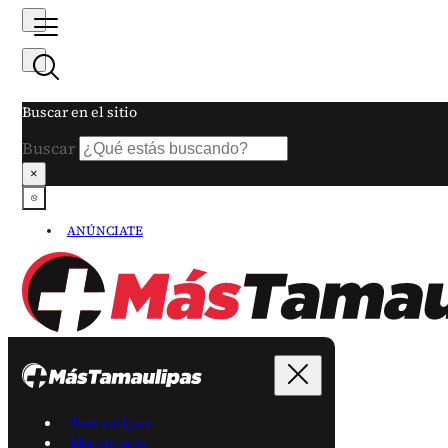
Buscar en el sitio
Buscar
×
ANÚNCIATE
Tamaulipas
Matamoros