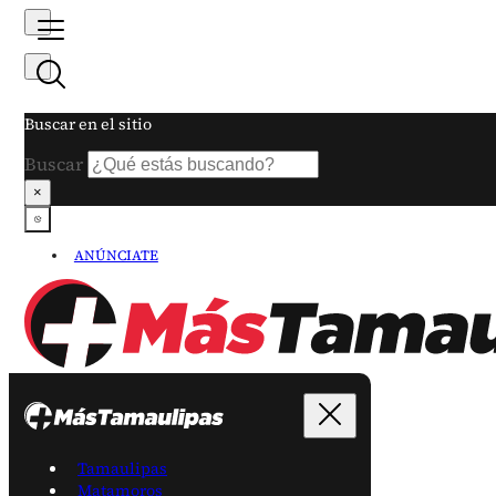
Buscar en el sitio
Buscar
×
ANÚNCIATE
Tamaulipas
Matamoros