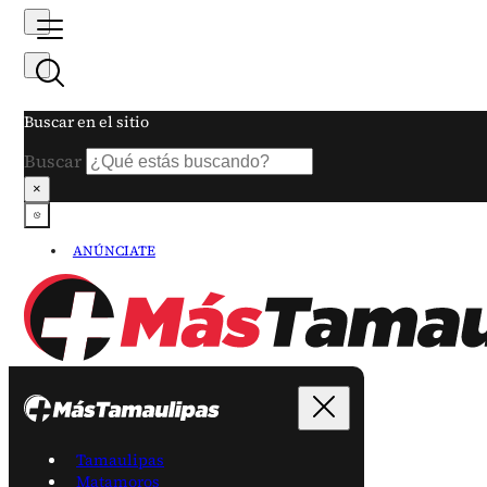
Buscar en el sitio
Buscar
×
ANÚNCIATE
Tamaulipas
Matamoros