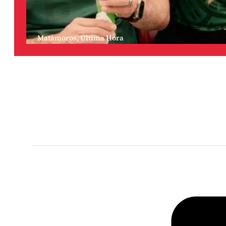
Matamoros
,
Última Hora