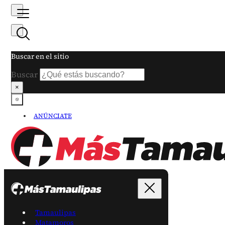
Buscar en el sitio
Buscar
×
ANÚNCIATE
Tamaulipas
Matamoros