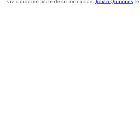
vivió durante parte de su formación.
Julián Quiñones
te