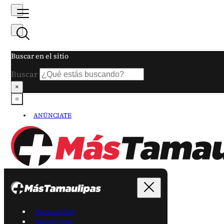
Buscar en el sitio
Buscar
×
ANÚNCIATE
Tamaulipas
Matamoros