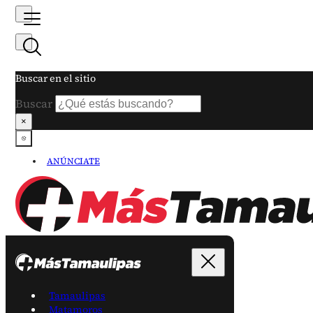
Buscar en el sitio
Buscar
×
ANÚNCIATE
Tamaulipas
Matamoros