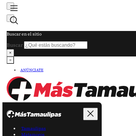
Buscar en el sitio
Buscar
×
ANÚNCIATE
Tamaulipas
Matamoros