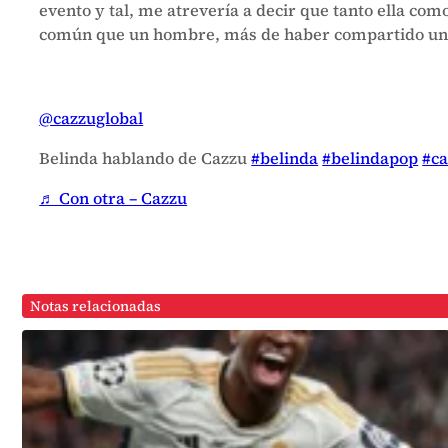
evento y tal, me atrevería a decir que tanto ella c
común que un hombre, más de haber compartido un 
@cazzuglobal
Belinda hablando de Cazzu
#belinda
#belindapop
#c
♬ Con otra – Cazzu
Notas relacionadas