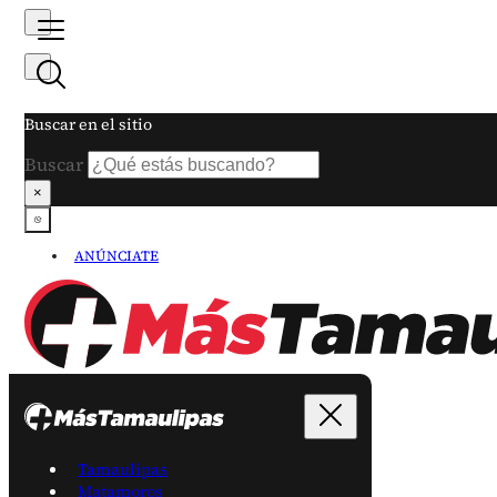
Buscar en el sitio
Buscar
×
ANÚNCIATE
Tamaulipas
Matamoros