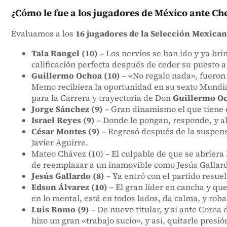
¿Cómo le fue a los jugadores de México ante Ch
Evaluamos a los
16 jugadores de la Selección Mexica
Tala Rangel (10)
– Los nervios se han ido y ya br
calificación perfecta después de ceder su puesto
Guillermo Ochoa (10)
– «No regalo nada», fueron 
Memo recibiera la oportunidad en su sexto Mundial
para la Carrera y trayectoria de Don
Guillermo Oc
Jorge Sánchez (9)
– Gran dinamismo el que tiene e
Israel Reyes (9)
– Donde le pongan, responde, y a
César Montes (9)
– Regresó después de la suspensi
Javier Aguirre.
Mateo Chávez (10) – El culpable de que se abriera 
de reemplazar a un inamovible como Jesús Gallardo
Jesús Gallardo (8)
– Ya entró con el partido resuel
Edson Álvarez (10)
– El gran líder en cancha y qu
en lo mental, está en todos lados, da calma, y rob
Luis Romo (9)
– De nuevo titular, y si ante Corea 
hizo un gran «trabajo sucio», y así, quitarle pres