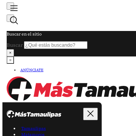
Buscar en el sitio
Buscar
×
ANÚNCIATE
Tamaulipas
Matamoros