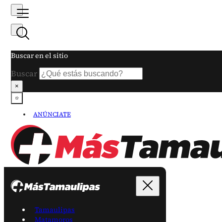
Buscar en el sitio
Buscar
×
ANÚNCIATE
Tamaulipas
Matamoros