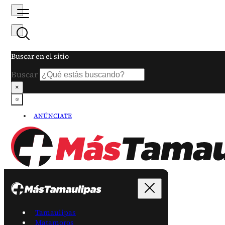
Buscar en el sitio
Buscar
×
ANÚNCIATE
Tamaulipas
Matamoros