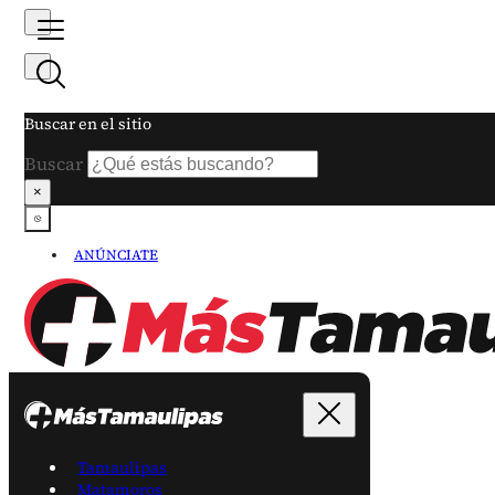
Buscar en el sitio
Buscar
×
ANÚNCIATE
Tamaulipas
Matamoros