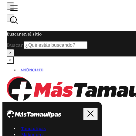
Buscar en el sitio
Buscar
×
ANÚNCIATE
Tamaulipas
Matamoros