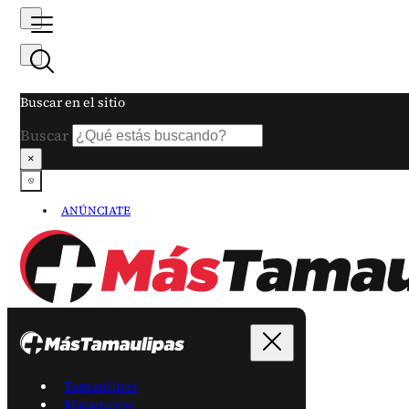
Buscar en el sitio
Buscar
×
ANÚNCIATE
Tamaulipas
Matamoros