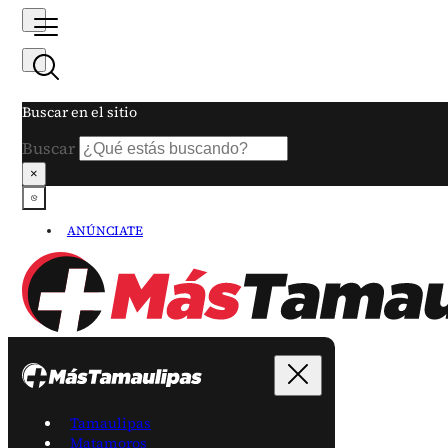
Buscar en el sitio
Buscar
×
ANÚNCIATE
Tamaulipas
Matamoros