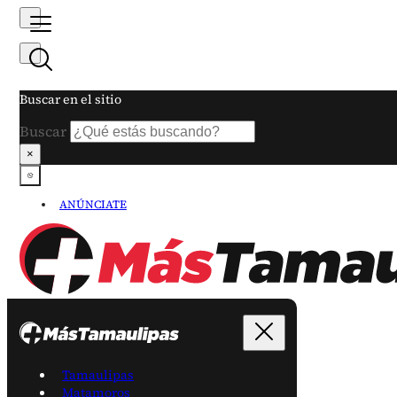
Buscar en el sitio
Buscar
×
ANÚNCIATE
Tamaulipas
Matamoros