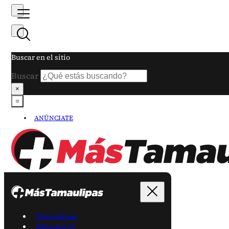
Buscar en el sitio
Buscar
×
ANÚNCIATE
Tamaulipas
Matamoros