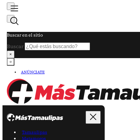
Buscar en el sitio
Buscar
×
ANÚNCIATE
Tamaulipas
Matamoros