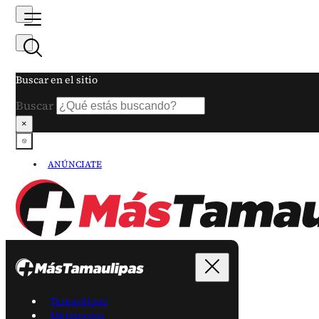
Buscar en el sitio
Buscar
×
ANÚNCIATE
Tamaulipas
Matamoros