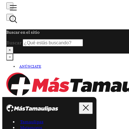
Buscar en el sitio
Buscar
×
ANÚNCIATE
Tamaulipas
Matamoros